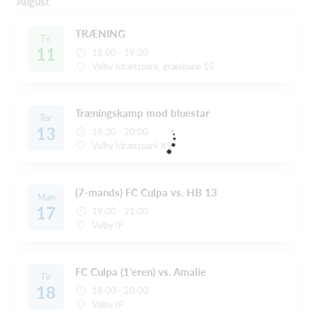
August
TRÆNING
Tir
11
18:00 - 19:30
Valby Idrætspark, græsbane 15
Træningskamp mod bluestar
Tor
13
18:30 - 20:00
Valby Idrætspark K9
(7-mands) FC Culpa vs. HB 13
Man
17
19:00 - 21:00
Valby IP
FC Culpa (1’eren) vs. Amalie
Tir
18
18:00 - 20:00
Valby IP