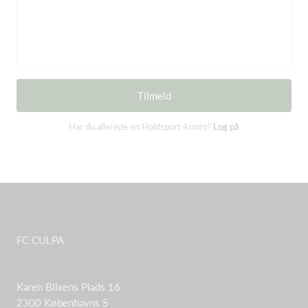
Tilmeld
Har du allerede en Holdsport-konto?
Log på
FC CULPA
Karen Blixens Plads 16
2300 Københavns S