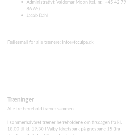
Administrativt: Valdemar Moon (tel. nr.: +45 42 79
86 65)
Jacob Dahl
Fællesmail for alle trænere:
info@fcculpa.dk
Træninger
Alle tre herrehold træner sammen.
I sommerhalvåret træner herreholdene om tirsdagen fra kl.
18.00 til kl. 19.30 i Valby Idrætspark på græsbane 15 (fra